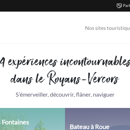
Part
Nos sites touristiq
4 expériences incontournable
dans le Royans-Vercors
S’émerveiller, découvrir, flâner, naviguer
s Fontaines
Bateau à Roue