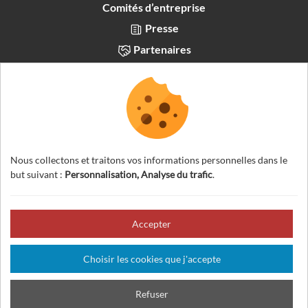
Comités d’entreprise
Presse
Partenaires
Recrutement
Français
Nous collectons et traitons vos informations personnelles dans le
but suivant :
Personnalisation, Analyse du trafic
.
Accepter
© 2026 Visites Nature Vercors — Tous droits réservés
Mentions légales
Conditions générales de ventes
Choisir les cookies que j'accepte
Gestion des cookies
Crédits
Plan du site
Refuser
Fait en France par